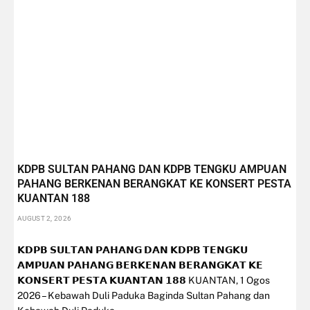
KDPB SULTAN PAHANG DAN KDPB TENGKU AMPUAN
PAHANG BERKENAN BERANGKAT KE KONSERT PESTA
KUANTAN 188
AUGUST 2, 2026
𝗞𝗗𝗣𝗕 𝗦𝗨𝗟𝗧𝗔𝗡 𝗣𝗔𝗛𝗔𝗡𝗚 𝗗𝗔𝗡 𝗞𝗗𝗣𝗕 𝗧𝗘𝗡𝗚𝗞𝗨
𝗔𝗠𝗣𝗨𝗔𝗡 𝗣𝗔𝗛𝗔𝗡𝗚 𝗕𝗘𝗥𝗞𝗘𝗡𝗔𝗡 𝗕𝗘𝗥𝗔𝗡𝗚𝗞𝗔𝗧 𝗞𝗘
𝗞𝗢𝗡𝗦𝗘𝗥𝗧 𝗣𝗘𝗦𝗧𝗔 𝗞𝗨𝗔𝗡𝗧𝗔𝗡 𝟭𝟴𝟴 KUANTAN, 1 Ogos
2026 – Kebawah Duli Paduka Baginda Sultan Pahang dan