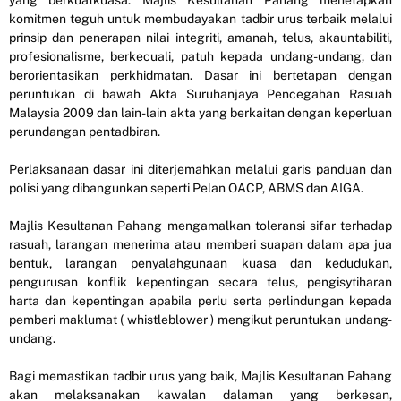
yang berkuatkuasa. Majlis Kesultanan Pahang menetapkan
komitmen teguh untuk membudayakan tadbir urus terbaik melalui
prinsip dan penerapan nilai integriti, amanah, telus, akauntabiliti,
profesionalisme, berkecuali, patuh kepada undang-undang, dan
berorientasikan perkhidmatan. Dasar ini bertetapan dengan
peruntukan di bawah Akta Suruhanjaya Pencegahan Rasuah
Malaysia 2009 dan lain-lain akta yang berkaitan dengan keperluan
perundangan pentadbiran.
Perlaksanaan dasar ini diterjemahkan melalui garis panduan dan
polisi yang dibangunkan seperti Pelan OACP, ABMS dan AIGA.
Majlis Kesultanan Pahang mengamalkan toleransi sifar terhadap
rasuah, larangan menerima atau memberi suapan dalam apa jua
bentuk, larangan penyalahgunaan kuasa dan kedudukan,
pengurusan konflik kepentingan secara telus, pengisytiharan
harta dan kepentingan apabila perlu serta perlindungan kepada
pemberi maklumat ( whistleblower ) mengikut peruntukan undang-
undang.
Bagi memastikan tadbir urus yang baik, Majlis Kesultanan Pahang
akan melaksanakan kawalan dalaman yang berkesan,