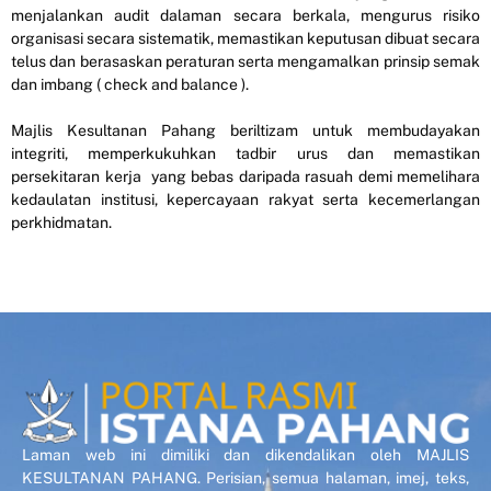
menjalankan audit dalaman secara berkala, mengurus risiko
organisasi secara sistematik, memastikan keputusan dibuat secara
telus dan berasaskan peraturan serta mengamalkan prinsip semak
dan imbang ( check and balance ).
Majlis Kesultanan Pahang beriltizam untuk membudayakan
integriti, memperkukuhkan tadbir urus dan memastikan
persekitaran kerja yang bebas daripada rasuah demi memelihara
kedaulatan institusi, kepercayaan rakyat serta kecemerlangan
perkhidmatan.
Laman web ini dimiliki dan dikendalikan oleh MAJLIS
KESULTANAN PAHANG. Perisian, semua halaman, imej, teks,