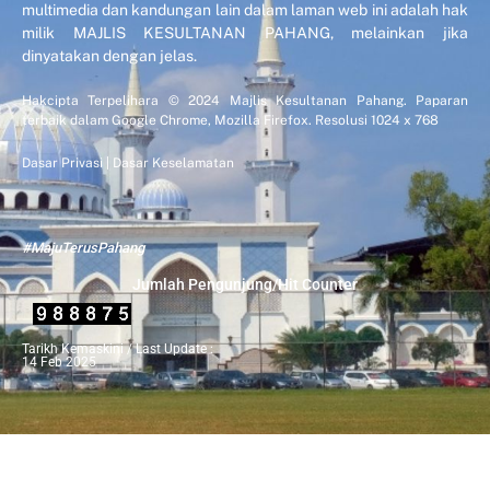
multimedia dan kandungan lain dalam laman web ini adalah hak
milik MAJLIS KESULTANAN PAHANG, melainkan jika
dinyatakan dengan jelas.
Hakcipta Terpelihara © 2024 Majlis Kesultanan Pahang. Paparan
terbaik dalam Google Chrome, Mozilla Firefox. Resolusi 1024 x 768
Dasar Privasi
|
Dasar Keselamatan
#MajuTerusPahang
Jumlah Pengunjung/Hit Counter
Tarikh Kemaskini / Last Update :
14 Feb 2025