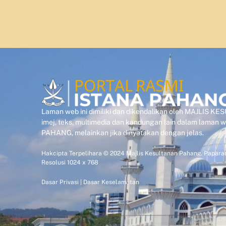
Laman web ini dimiliki dan dikendalikan oleh MAJLIS 
imej, teks, multimedia dan kandungan lain dalam laman
PAHANG, melainkan jika dinyatakan dengan jelas.
Hakcipta Terpelihara © 2024 Majlis Kesultanan Pahang. Paparan
Resolusi 1024 x 768
Dasar Privasi
|
Dasar Keselamatan