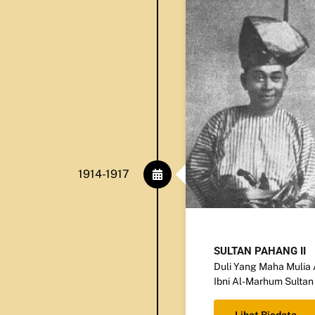
1914-1917
SULTAN PAHANG II
Duli Yang Maha Mulia
Ibni Al-Marhum Sulta