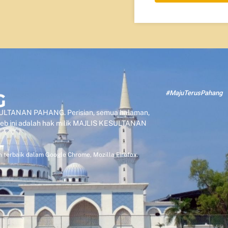
#MajuTerusPahang
KESULTANAN PAHANG. Perisian, semua halaman,
 web ini adalah hak milik MAJLIS KESULTANAN
 terbaik dalam Google Chrome, Mozilla Firefox.