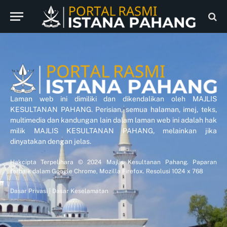
Laman web ini dimiliki dan dikendalikan oleh MAJLIS
KESULTANAN PAHANG. Perisian, semua halaman, imej, teks,
multimedia dan kandungan lain dalam laman web ini adalah hak
milik MAJLIS KESULTANAN PAHANG, melainkan jika
dinyatakan dengan jelas.
Hakcipta Terpelihara © 2024 Majlis Kesultanan Pahang. Paparan
terbaik dalam Google Chrome, Mozilla Firefox. Resolusi 1024 x 768
Dasar Privasi
|
Dasar Keselamatan