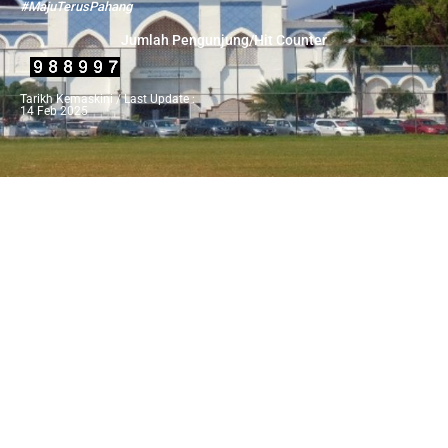
#MajuTerusPahang
Jumlah Pengunjung/Hit Counter
Tarikh Kemaskini / Last Update :
14 Feb 2025