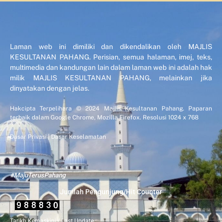
Laman web ini dimiliki dan dikendalikan oleh MAJLIS
KESULTANAN PAHANG. Perisian, semua halaman, imej, teks,
multimedia dan kandungan lain dalam laman web ini adalah hak
milik MAJLIS KESULTANAN PAHANG, melainkan jika
dinyatakan dengan jelas.
Hakcipta Terpelihara © 2024 Majlis Kesultanan Pahang. Paparan
terbaik dalam Google Chrome, Mozilla Firefox. Resolusi 1024 x 768
Dasar Privasi
|
Dasar Keselamatan
#MajuTerusPahang
Jumlah Pengunjung/Hit Counter
Tarikh Kemaskini / Last Update :