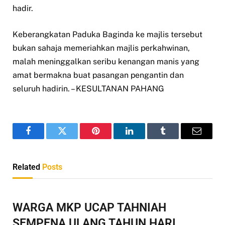
hadir.
Keberangkatan Paduka Baginda ke majlis tersebut
bukan sahaja memeriahkan majlis perkahwinan,
malah meninggalkan seribu kenangan manis yang
amat bermakna buat pasangan pengantin dan
seluruh hadirin. – KESULTANAN PAHANG
Facebook
Twitter
Pinterest
LinkedIn
Tumblr
Email
Related
Posts
WARGA MKP UCAP TAHNIAH
SEMPENA ULANG TAHUN HARI