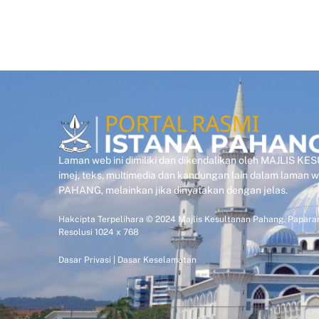
Laman web ini dimiliki dan dikendalikan oleh MAJLIS 
imej, teks, multimedia dan kandungan lain dalam laman
PAHANG, melainkan jika dinyatakan dengan jelas.
Hakcipta Terpelihara © 2024 Majlis Kesultanan Pahang. Paparan
Resolusi 1024 x 768
Dasar Privasi
|
Dasar Keselamatan