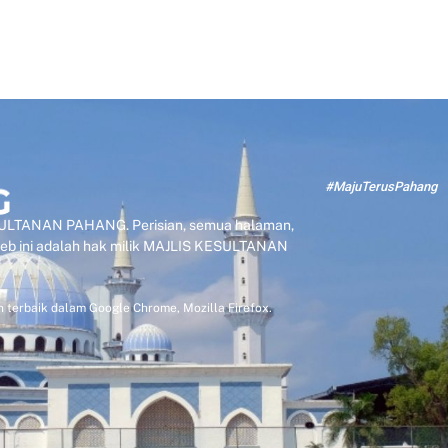
#MajuTerusPahang
KESULTANAN PAHANG. Perisian, semua halaman,
 web ini adalah hak milik MAJLIS KESULTANAN
 terbaik dalam Google Chrome, Mozilla Firefox.