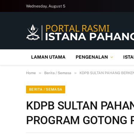
Wednesday, August 5
LAMAN UTAMA
PENGENALAN
IST
»
»
Home
Berita / Semasa
KDPB SULTAN PAHANG BERK
BERITA / SEMASA
KDPB SULTAN PAHA
PROGRAM GOTONG 