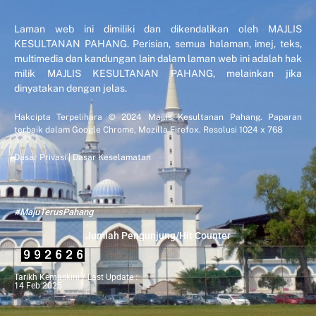
Laman web ini dimiliki dan dikendalikan oleh MAJLIS
KESULTANAN PAHANG. Perisian, semua halaman, imej, teks,
multimedia dan kandungan lain dalam laman web ini adalah hak
milik MAJLIS KESULTANAN PAHANG, melainkan jika
dinyatakan dengan jelas.
Hakcipta Terpelihara © 2024 Majlis Kesultanan Pahang. Paparan
terbaik dalam Google Chrome, Mozilla Firefox. Resolusi 1024 x 768
Dasar Privasi
|
Dasar Keselamatan
#MajuTerusPahang
Jumlah Pengunjung/Hit Counter
Tarikh Kemaskini / Last Update :
14 Feb 2025