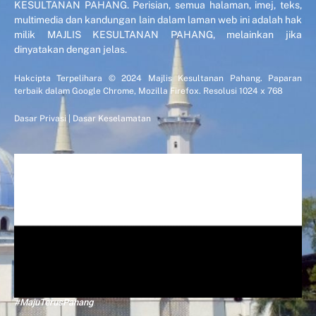
KESULTANAN PAHANG. Perisian, semua halaman, imej, teks,
multimedia dan kandungan lain dalam laman web ini adalah hak
milik MAJLIS KESULTANAN PAHANG, melainkan jika
dinyatakan dengan jelas.
Hakcipta Terpelihara © 2024 Majlis Kesultanan Pahang. Paparan
terbaik dalam Google Chrome, Mozilla Firefox. Resolusi 1024 x 768
Dasar Privasi
|
Dasar Keselamatan
#MajuTerusPahang