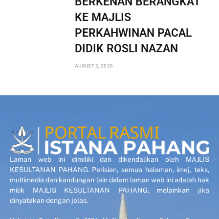
BERKENAN BERANGKAT
KE MAJLIS
PERKAHWINAN PACAL
DIDIK ROSLI NAZAN
AUGUST 2, 2026
Laman web ini dimiliki dan dikendalikan oleh MAJLIS
KESULTANAN PAHANG. Perisian, semua halaman, imej, teks,
multimedia dan kandungan lain dalam laman web ini adalah hak
milik MAJLIS KESULTANAN PAHANG, melainkan jika
dinyatakan dengan jelas.