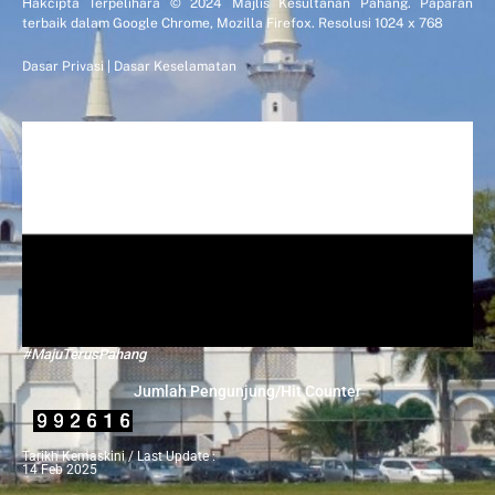
Hakcipta Terpelihara © 2024 Majlis Kesultanan Pahang. Paparan
terbaik dalam Google Chrome, Mozilla Firefox. Resolusi 1024 x 768
Dasar Privasi
|
Dasar Keselamatan
#MajuTerusPahang
Jumlah Pengunjung/Hit Counter
Tarikh Kemaskini / Last Update :
14 Feb 2025