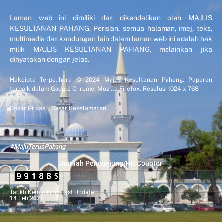
Laman web ini dimiliki dan dikendalikan oleh MAJLIS
KESULTANAN PAHANG. Perisian, semua halaman, imej, teks,
multimedia dan kandungan lain dalam laman web ini adalah hak
milik MAJLIS KESULTANAN PAHANG, melainkan jika
dinyatakan dengan jelas.
Hakcipta Terpelihara © 2024 Majlis Kesultanan Pahang. Paparan
terbaik dalam Google Chrome, Mozilla Firefox. Resolusi 1024 x 768
Dasar Privasi
|
Dasar Keselamatan
#MajuTerusPahang
Jumlah Pengunjung/Hit Counter
Tarikh Kemaskini / Last Update :
14 Feb 2025