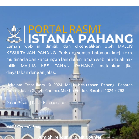
Laman web ini dimiliki dan dikendalikan oleh MAJLIS
KESULTANAN PAHANG. Perisian, semua halaman, imej, teks,
multimedia dan kandungan lain dalam laman web ini adalah hak
milik MAJLIS KESULTANAN PAHANG, melainkan jika
dinyatakan dengan jelas.
Hakcipta Terpelihara © 2024 Majlis Kesultanan Pahang. Paparan
terbaik dalam Google Chrome, Mozilla Firefox. Resolusi 1024 x 768
Dasar Privasi
|
Dasar Keselamatan
#MajuTerusPahang
Jumlah Pengunjung/Hit Counter