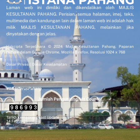
Laman web ini dimiliki dan dikendalikan oleh MAJLIS
KESULTANAN PAHANG. Perisian, semua halaman, imej, teks,
multimedia dan kandungan lain dalam laman web ini adalah hak
milik MAJLIS KESULTANAN PAHANG, melainkan jika
dinyatakan dengan jelas.
Hakcipta Terpelihara © 2024 Majlis Kesultanan Pahang. Paparan
terbaik dalam Google Chrome, Mozilla Firefox. Resolusi 1024 x 768
Dasar Privasi
|
Dasar Keselamatan
#MajuTerusPahang
Jumlah Pengunjung/Hit Counter
Tarikh Kemaskini / Last Update :
14 Feb 2025