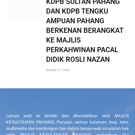
KDPB SULTAN PAHANG
DAN KDPB TENGKU
AMPUAN PAHANG
BERKENAN BERANGKAT
KE MAJLIS
PERKAHWINAN PACAL
DIDIK ROSLI NAZAN
AUGUST 2, 2026
Laman web ini dimiliki dan dikendalikan oleh MAJLIS
KESULTANAN PAHANG. Perisian, semua halaman, imej, teks,
multimedia dan kandungan lain dalam laman web ini adalah hak
milik MAJLIS KESULTANAN PAHANG, melainkan jika