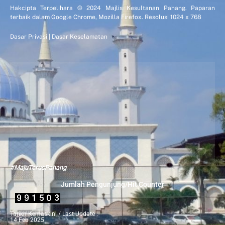
Hakcipta Terpelihara © 2024 Majlis Kesultanan Pahang. Paparan
terbaik dalam Google Chrome, Mozilla Firefox. Resolusi 1024 x 768
Dasar Privasi
|
Dasar Keselamatan
#MajuTerusPahang
Jumlah Pengunjung/Hit Counter
Tarikh Kemaskini / Last Update :
14 Feb 2025