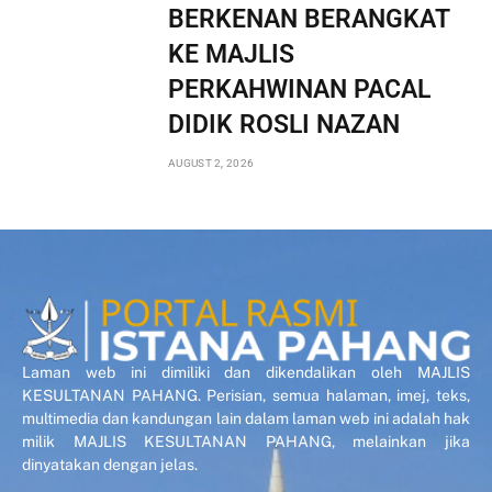
BERKENAN BERANGKAT
KE MAJLIS
PERKAHWINAN PACAL
DIDIK ROSLI NAZAN
AUGUST 2, 2026
Laman web ini dimiliki dan dikendalikan oleh MAJLIS
KESULTANAN PAHANG. Perisian, semua halaman, imej, teks,
multimedia dan kandungan lain dalam laman web ini adalah hak
milik MAJLIS KESULTANAN PAHANG, melainkan jika
dinyatakan dengan jelas.