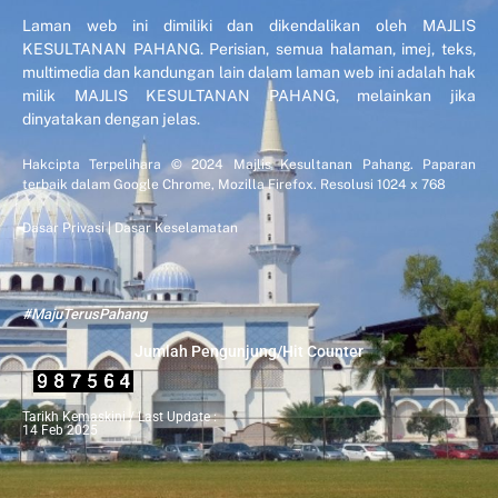
Laman web ini dimiliki dan dikendalikan oleh MAJLIS
KESULTANAN PAHANG. Perisian, semua halaman, imej, teks,
multimedia dan kandungan lain dalam laman web ini adalah hak
milik MAJLIS KESULTANAN PAHANG, melainkan jika
dinyatakan dengan jelas.
Hakcipta Terpelihara © 2024 Majlis Kesultanan Pahang. Paparan
terbaik dalam Google Chrome, Mozilla Firefox. Resolusi 1024 x 768
Dasar Privasi
|
Dasar Keselamatan
#MajuTerusPahang
Jumlah Pengunjung/Hit Counter
Tarikh Kemaskini / Last Update :
14 Feb 2025