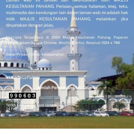
KESULTANAN PAHANG. Perisian, semua halaman, imej, teks,
multimedia dan kandungan lain dalam laman web ini adalah hak
milik MAJLIS KESULTANAN PAHANG, melainkan jika
dinyatakan dengan jelas.
Hakcipta Terpelihara © 2024 Majlis Kesultanan Pahang. Paparan
terbaik dalam Google Chrome, Mozilla Firefox. Resolusi 1024 x 768
Dasar Privasi
|
Dasar Keselamatan
#MajuTerusPahang
Jumlah Pengunjung/Hit Counter
Tarikh Kemaskini / Last Update :
14 Feb 2025