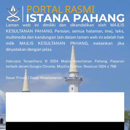
Laman web ini dimiliki dan dikendalikan oleh MAJLIS
KESULTANAN PAHANG. Perisian, semua halaman, imej, teks,
multimedia dan kandungan lain dalam laman web ini adalah hak
milik MAJLIS KESULTANAN PAHANG, melainkan jika
dinyatakan dengan jelas.
Hakcipta Terpelihara © 2024 Majlis Kesultanan Pahang. Paparan
terbaik dalam Google Chrome, Mozilla Firefox. Resolusi 1024 x 768
Dasar Privasi
|
Dasar Keselamatan