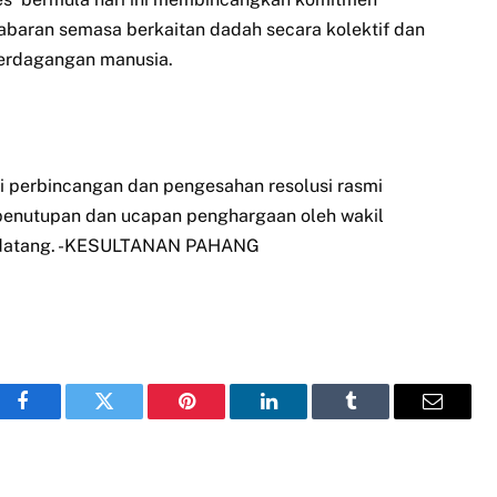
aran semasa berkaitan dadah secara kolektif dan
merdagangan manusia.
i perbincangan dan pengesahan resolusi rasmi
penutupan dan ucapan penghargaan oleh wakil
an datang. -KESULTANAN PAHANG
Facebook
Twitter
Pinterest
LinkedIn
Tumblr
Email