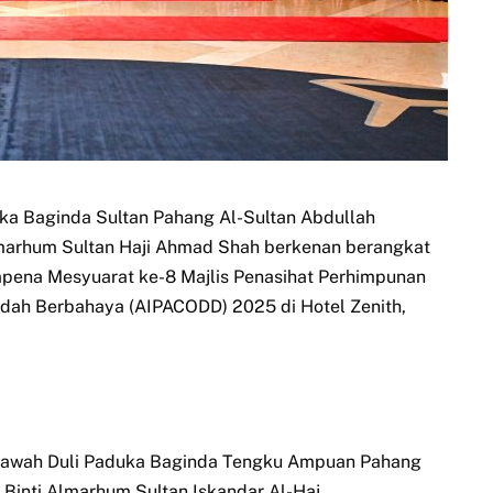
ka Baginda Sultan Pahang Al-Sultan Abdullah
Almarhum Sultan Haji Ahmad Shah berkenan berangkat
empena Mesyuarat ke-8 Majlis Penasihat Perhimpunan
dah Berbahaya (AIPACODD) 2025 di Hotel Zenith,
ebawah Duli Paduka Baginda Tengku Ampuan Pahang
Binti Almarhum Sultan Iskandar Al-Haj.