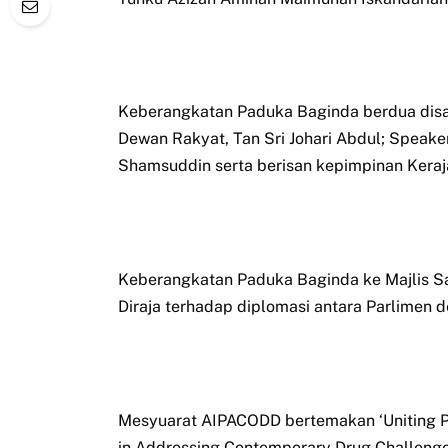
Keberangkatan Paduka Baginda berdua dis
Dewan Rakyat, Tan Sri Johari Abdul; Speake
Shamsuddin serta berisan kepimpinan Keraj
Keberangkatan Paduka Baginda ke Majlis San
Diraja terhadap diplomasi antara Parlimen
Mesyuarat AIPACODD bertemakan ‘Uniting Pa
in Addressing Contemporary Drug Challeng