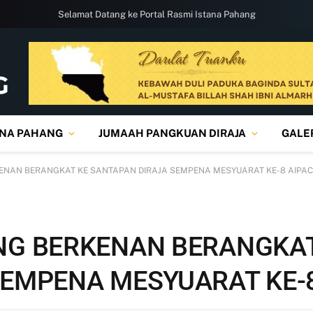
Selamat Datang ke Portal Rasmi Istana Pahang
ANA PAHANG
JUMAAH PANGKUAN DIRAJA
GALE
ENAN BERANGKAT KE SANTAPAN DIRAJA SEMPENA MESYUARAT KE-8 AIPA
NG BERKENAN BERANGKAT
SEMPENA MESYUARAT KE-