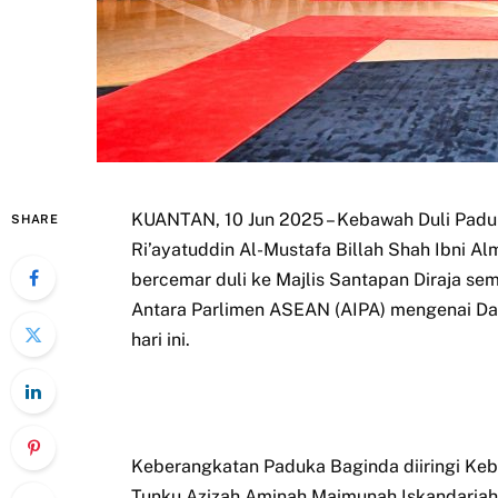
KUANTAN, 10 Jun 2025 – Kebawah Duli Padu
SHARE
Ri’ayatuddin Al-Mustafa Billah Shah Ibni 
bercemar duli ke Majlis Santapan Diraja s
Antara Parlimen ASEAN (AIPA) mengenai Da
hari ini.
Keberangkatan Paduka Baginda diiringi K
Tunku Azizah Aminah Maimunah Iskandariah 