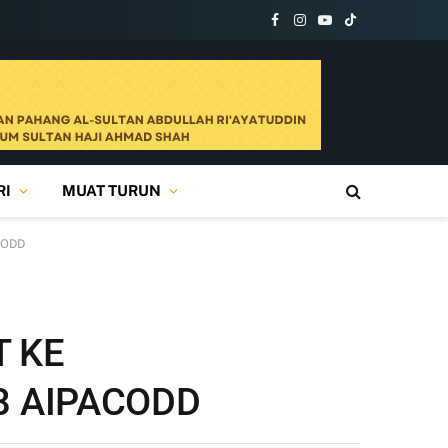
Facebook
Instagram
YouTube
TikTok
RI
MUAT TURUN
CODD
 KE
8 AIPACODD