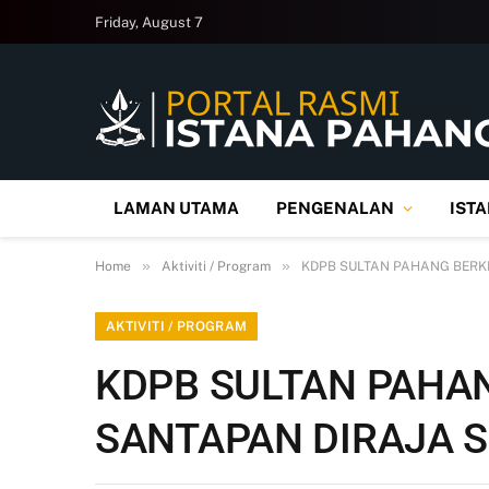
Friday, August 7
LAMAN UTAMA
PENGENALAN
IST
»
»
Home
Aktiviti / Program
KDPB SULTAN PAHANG BERK
AKTIVITI / PROGRAM
KDPB SULTAN PAHA
SANTAPAN DIRAJA 