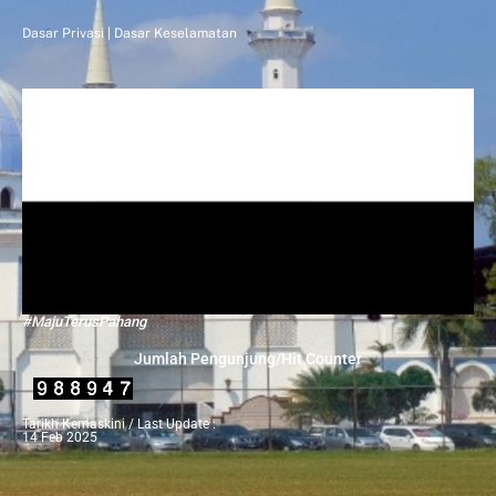
Dasar Privasi
|
Dasar Keselamatan
#MajuTerusPahang
Jumlah Pengunjung/Hit Counter
Tarikh Kemaskini / Last Update :
14 Feb 2025