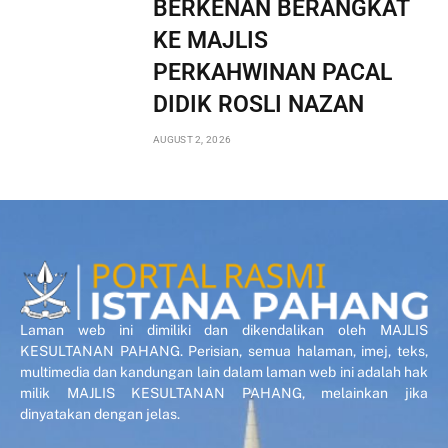
BERKENAN BERANGKAT
KE MAJLIS
PERKAHWINAN PACAL
DIDIK ROSLI NAZAN
AUGUST 2, 2026
Laman web ini dimiliki dan dikendalikan oleh MAJLIS
KESULTANAN PAHANG. Perisian, semua halaman, imej, teks,
multimedia dan kandungan lain dalam laman web ini adalah hak
milik MAJLIS KESULTANAN PAHANG, melainkan jika
dinyatakan dengan jelas.