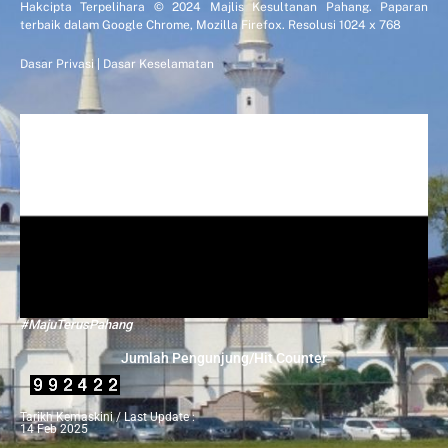
Hakcipta Terpelihara © 2024 Majlis Kesultanan Pahang. Paparan
terbaik dalam Google Chrome, Mozilla Firefox. Resolusi 1024 x 768
Dasar Privasi
|
Dasar Keselamatan
#MajuTerusPahang
Jumlah Pengunjung/Hit Counter
Tarikh Kemaskini / Last Update :
14 Feb 2025