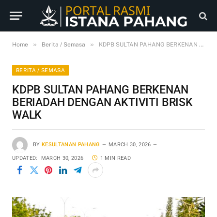
»
»
Home
Berita / Semasa
KDPB SULTAN PAHANG BERKENAN BERIADAH DENGAN AKTIVITI BRISK WALK
BERITA / SEMASA
KDPB SULTAN PAHANG BERKENAN
BERIADAH DENGAN AKTIVITI BRISK
WALK
BY
KESULTANAN PAHANG
MARCH 30, 2026
UPDATED:
MARCH 30, 2026
1 MIN READ