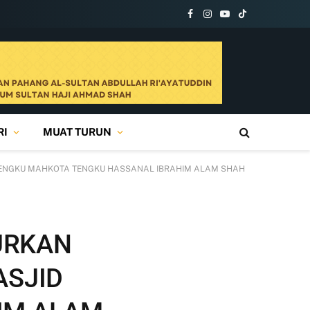
Facebook
Instagram
YouTube
TikTok
RI
MUAT TURUN
TENGKU MAHKOTA TENGKU HASSANAL IBRAHIM ALAM SHAH
URKAN
ASJID