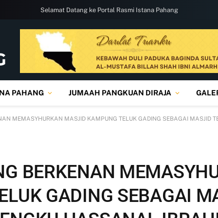
Selamat Datang ke Portal Rasmi Istana Pahang
ANA PAHANG
JUMAAH PANGKUAN DIRAJA
GALE
NAN MEMASYHURKAN MASJID KAMPUNG TELUK GADING SEBAGAI MASJID 
ANG BERKENAN MEMASYH
ELUK GADING SEBAGAI M