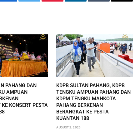
Facebook
Twitter
Pinterest
LinkedIn
Tumblr
Email
AN PAHANG DAN
KDPB SULTAN PAHANG, KDPB
KU AMPUAN
TENGKU AMPUAN PAHANG DAN
RKENAN
KDPM TENGKU MAHKOTA
 KE KONSERT PESTA
PAHANG BERKENAN
88
BERANGKAT KE PESTA
KUANTAN 188
AUGUST 2, 2026