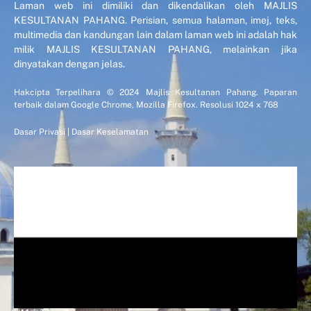
Laman web ini dimiliki dan dikendalikan oleh MAJLIS
KESULTANAN PAHANG. Perisian, semua halaman, imej, teks,
multimedia dan kandungan lain dalam laman web ini adalah hak
milik MAJLIS KESULTANAN PAHANG, melainkan jika
dinyatakan dengan jelas.
Hakcipta Terpelihara © 2024 Majlis Kesultanan Pahang. Paparan
terbaik dalam Google Chrome, Mozilla Firefox. Resolusi 1024 x 768
Dasar Privasi
|
Dasar Keselamatan