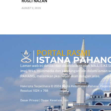
ROSLI NAZAN
AUGUST 2, 2026
Laman web ini dimiliki dan dikendalikan oleh MAJLIS 
imej, teks, multimedia dan kandungan lain dalam laman
PAHANG, melainkan jika dinyatakan dengan jelas.
Hakcipta Terpelihara © 2024 Majlis Kesultanan Pahang. Paparan
Resolusi 1024 x 768
Dasar Privasi
|
Dasar Keselamatan