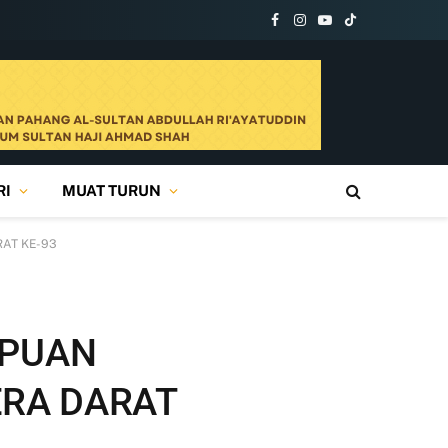
Facebook
Instagram
YouTube
TikTok
RI
MUAT TURUN
AT KE-93
MPUAN
ERA DARAT