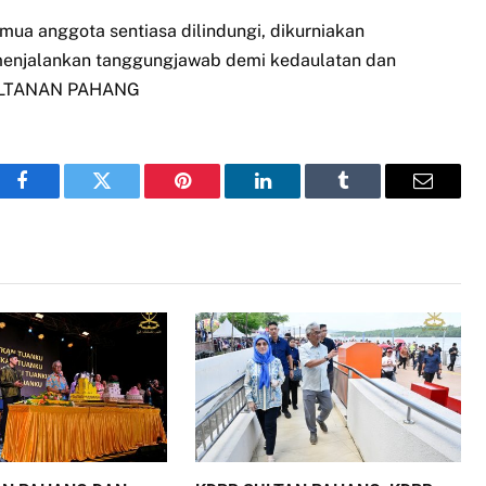
a anggota sentiasa dilindungi, dikurniakan
 menjalankan tanggungjawab demi kedaulatan dan
SULTANAN PAHANG
Facebook
Twitter
Pinterest
LinkedIn
Tumblr
Email