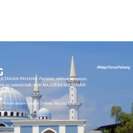
#MajuTerusPahang
KESULTANAN PAHANG. Perisian, semua halaman,
 web ini adalah hak milik MAJLIS KESULTANAN
 terbaik dalam Google Chrome, Mozilla Firefox.