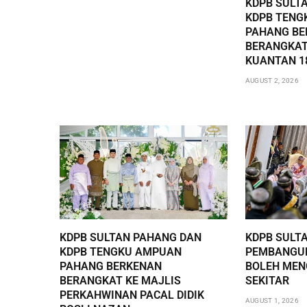
KDPB SULT
KDPB TENG
PAHANG BE
BERANGKAT
KUANTAN 1
AUGUST 2, 2026
KDPB SULTAN PAHANG DAN
KDPB SULT
KDPB TENGKU AMPUAN
PEMBANGUN
PAHANG BERKENAN
BOLEH ME
BERANGKAT KE MAJLIS
SEKITAR
PERKAHWINAN PACAL DIDIK
AUGUST 1, 2026