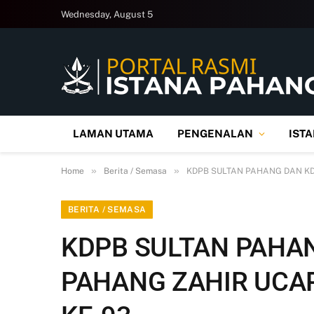
Wednesday, August 5
LAMAN UTAMA
PENGENALAN
IST
»
»
Home
Berita / Semasa
KDPB SULTAN PAHANG DAN K
BERITA / SEMASA
KDPB SULTAN PAHA
PAHANG ZAHIR UCA