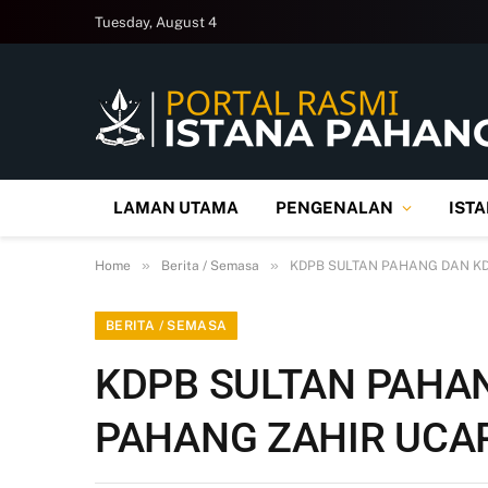
Tuesday, August 4
LAMAN UTAMA
PENGENALAN
IST
»
»
Home
Berita / Semasa
KDPB SULTAN PAHANG DAN K
BERITA / SEMASA
KDPB SULTAN PAHA
PAHANG ZAHIR UCA