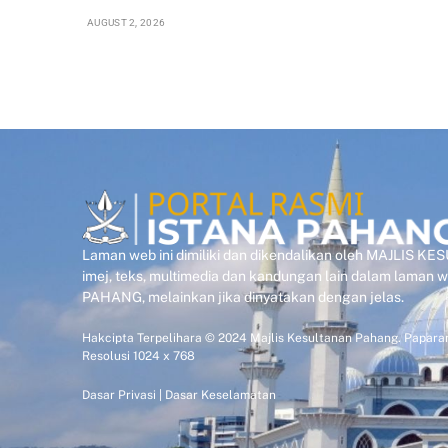
AUGUST 2, 2026
Laman web ini dimiliki dan dikendalikan oleh MAJLIS 
imej, teks, multimedia dan kandungan lain dalam laman
PAHANG, melainkan jika dinyatakan dengan jelas.
Hakcipta Terpelihara © 2024 Majlis Kesultanan Pahang. Paparan
Resolusi 1024 x 768
Dasar Privasi
|
Dasar Keselamatan