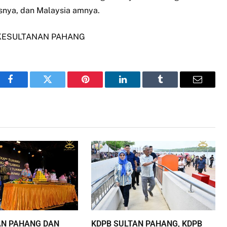
snya, dan Malaysia amnya.
. – KESULTANAN PAHANG
Facebook
Twitter
Pinterest
LinkedIn
Tumblr
Email
AN PAHANG DAN
KDPB SULTAN PAHANG, KDPB