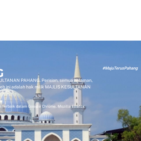
#MajuTerusPahang
KESULTANAN PAHANG. Perisian, semua halaman,
 web ini adalah hak milik MAJLIS KESULTANAN
 terbaik dalam Google Chrome, Mozilla Firefox.