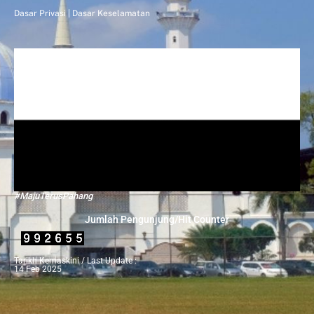
Dasar Privasi
|
Dasar Keselamatan
#MajuTerusPahang
Jumlah Pengunjung/Hit Counter
Tarikh Kemaskini / Last Update :
14 Feb 2025