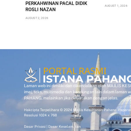
PERKAHWINAN PACAL DIDIK
AUGUST 1, 2026
ROSLI NAZAN
AUGUST 2, 2026
Laman web ini dimiliki dan dikendalikan oleh MAJLIS 
imej, teks, multimedia dan kandungan lain dalam laman
PAHANG, melainkan jika dinyatakan dengan jelas.
Hakcipta Terpelihara © 2024 Majlis Kesultanan Pahang. Paparan
Resolusi 1024 x 768
Dasar Privasi
|
Dasar Keselamatan