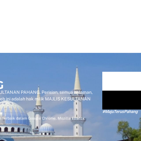
KESULTANAN PAHANG. Perisian, semua halaman,
 web ini adalah hak milik MAJLIS KESULTANAN
#MajuTerusPahang
 terbaik dalam Google Chrome, Mozilla Firefox.