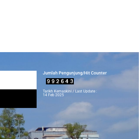
Jumlah Pengunjung/Hit Counter
Tarikh Kemaskini / Last Update :
14 Feb 2025