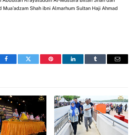
an Abdullah Ri’ayatuddin Al-Mustafa Billah Shah dan
 Mua’adzam Shah ibni Almarhum Sultan Haji Ahmad
Facebook
Twitter
Pinterest
LinkedIn
Tumblr
Email