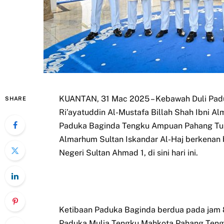
KUANTAN, 31 Mac 2025 – Kebawah Duli Padu
SHARE
Ri’ayatuddin Al-Mustafa Billah Shah Ibni 
Paduka Baginda Tengku Ampuan Pahang Tun
Almarhum Sultan Iskandar Al-Haj berkenan be
Negeri Sultan Ahmad 1, di sini hari ini.
Ketibaan Paduka Baginda berdua pada jam 8.
Paduka Mulia Tengku Mahkota Pahang Tengk