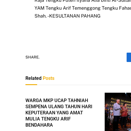
Raja Tengku Puteri Ilyana Alia binti Al-Sult
YAM Tengku Arif Temenggong Tengku Fahad
Shah. -KESULTANAN PAHANG
SHARE.
Related
Posts
WARGA MKP UCAP TAHNIAH
SEMPENA ULANG TAHUN HARI
KEPUTERAAN YANG AMAT
MULIA TENGKU ARIF
BENDAHARA