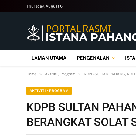
Thursday, August 6
LAMAN UTAMA
PENGENALAN
IST
»
»
Home
Aktiviti / Program
KDPB SULTAN PAHANG, KDPB
AKTIVITI / PROGRAM
KDPB SULTAN PAHA
BERANGKAT SOLAT S