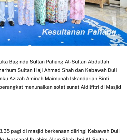
ka Baginda Sultan Pahang Al-Sultan Abdullah
Almarhum Sultan Haji Ahmad Shah dan Kebawah Duli
ku Azizah Aminah Maimunah Iskandariah Binti
rangkat menunaikan solat sunat Aidilfitri di Masjid
35 pagi di masjid berkenaan diiringi Kebawah Duli
u Hassanal Ibrahim Alam Shah Ibni Al-Sultan