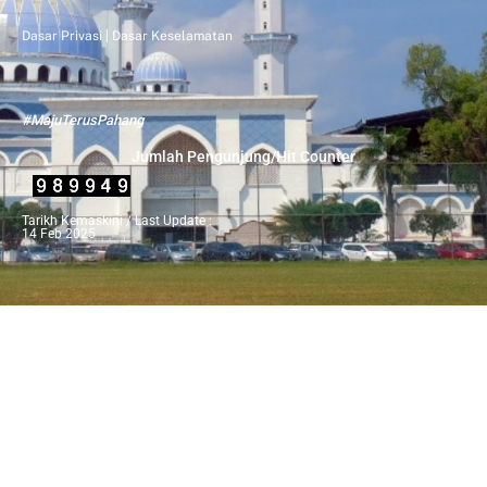
Dasar Privasi
|
Dasar Keselamatan
#MajuTerusPahang
Jumlah Pengunjung/Hit Counter
Tarikh Kemaskini / Last Update :
14 Feb 2025