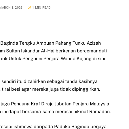
MARCH 1, 2026
1 MIN READ
 Baginda Tengku Ampuan Pahang Tunku Azizah
m Sultan Iskandar Al-Haj berkenan bercemar duli
k Untuk Penghuni Penjara Wanita Kajang di sini
endiri itu dizahirkan sebagai tanda kasihnya
irai besi agar mereka juga tidak dipinggirkan.
juga Penaung Kraf Diraja Jabatan Penjara Malaysia
ua ini dapat bersama-sama merasai nikmat Ramadan.
esepi istimewa daripada Paduka Baginda berjaya