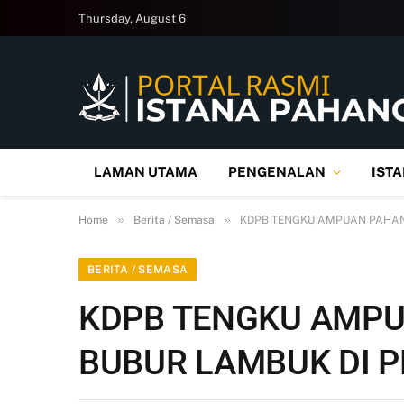
Thursday, August 6
LAMAN UTAMA
PENGENALAN
IST
»
»
Home
Berita / Semasa
KDPB TENGKU AMPUAN PAHAN
BERITA / SEMASA
KDPB TENGKU AMP
BUBUR LAMBUK DI 