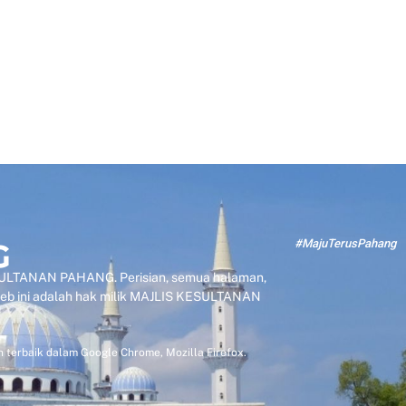
#MajuTerusPahang
KESULTANAN PAHANG. Perisian, semua halaman,
 web ini adalah hak milik MAJLIS KESULTANAN
 terbaik dalam Google Chrome, Mozilla Firefox.