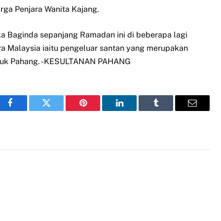
rga Penjara Wanita Kajang.
a Baginda sepanjang Ramadan ini di beberapa lagi
ra Malaysia iaitu pengeluar santan yang merupakan
mbuk Pahang. -KESULTANAN PAHANG
Facebook
Twitter
Pinterest
LinkedIn
Tumblr
Email