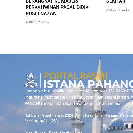
BERANGKAT KE MAJLIS
SEKITAR
PERKAHWINAN PACAL DIDIK
AUGUST 1, 2026
ROSLI NAZAN
AUGUST 2, 2026
Laman web ini dimiliki dan dikendalikan oleh MAJLIS 
imej, teks, multimedia dan kandungan lain dalam laman
PAHANG, melainkan jika dinyatakan dengan jelas.
Hakcipta Terpelihara © 2024 Majlis Kesultanan Pahang. Paparan
Resolusi 1024 x 768
Dasar Privasi
|
Dasar Keselamatan