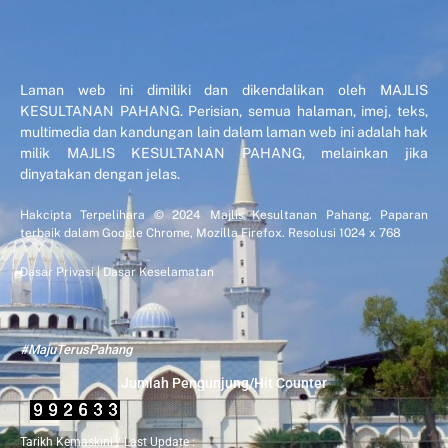
Laman web ini dimiliki dan dikendalikan oleh MAJLIS
KESULTANAN PAHANG. Perisian, semua halaman, imej, teks,
multimedia dan kandungan lain dalam laman web ini adalah hak
milik MAJLIS KESULTANAN PAHANG, melainkan jika
dinyatakan dengan jelas.
Hakcipta Terpelihara © 2024 Majlis Kesultanan Pahang. Paparan
terbaik dalam Google Chrome, Mozilla Firefox. Resolusi 1024 x 768
Dasar Privasi
|
Dasar Keselamatan
#MajuTerusPahang
Jumlah Pengunjung/Hit Counter
Tarikh Kemaskini / Last Update :