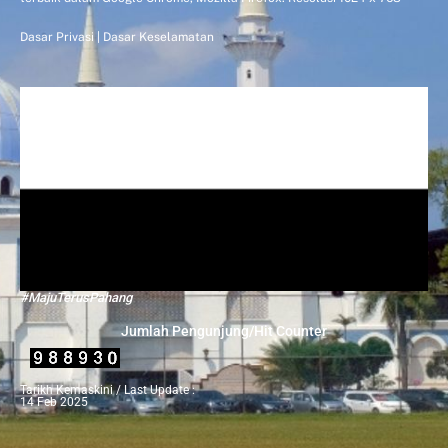
Dasar Privasi
|
Dasar Keselamatan
#MajuTerusPahang
Jumlah Pengunjung/Hit Counter
Tarikh Kemaskini / Last Update :
14 Feb 2025