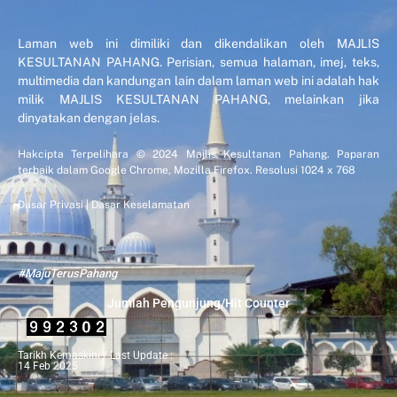
Laman web ini dimiliki dan dikendalikan oleh MAJLIS
KESULTANAN PAHANG. Perisian, semua halaman, imej, teks,
multimedia dan kandungan lain dalam laman web ini adalah hak
milik MAJLIS KESULTANAN PAHANG, melainkan jika
dinyatakan dengan jelas.
Hakcipta Terpelihara © 2024 Majlis Kesultanan Pahang. Paparan
terbaik dalam Google Chrome, Mozilla Firefox. Resolusi 1024 x 768
Dasar Privasi
|
Dasar Keselamatan
#MajuTerusPahang
Jumlah Pengunjung/Hit Counter
Tarikh Kemaskini / Last Update :
14 Feb 2025