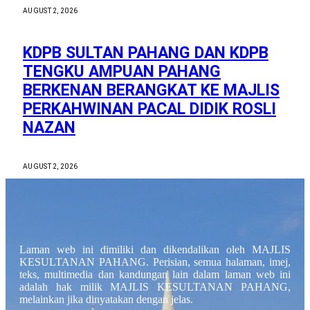
AUGUST 2, 2026
KDPB SULTAN PAHANG DAN KDPB
TENGKU AMPUAN PAHANG
BERKENAN BERANGKAT KE MAJLIS
PERKAHWINAN PACAL DIDIK ROSLI
NAZAN
AUGUST 2, 2026
Laman web ini dimiliki dan dikendalikan oleh MAJLIS
KESULTANAN PAHANG. Perisian, semua halaman, imej,
teks, multimedia dan kandungan lain dalam laman web ini
adalah hak milik MAJLIS KESULTANAN PAHANG,
melainkan jika dinyatakan dengan jelas.