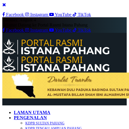
Facebook
Instagram
YouTube
TikTok
Tuesday, August 4
Selamat Datang ke Portal Rasmi Istana Pahang
Facebook
Instagram
YouTube
TikTok
LAMAN UTAMA
PENGENALAN
KDPB SULTAN PAHANG
KDPB TENGKU AMPUAN PAHANG