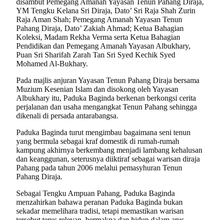
disambut Pemegang Amanah Yayasan Tenun Pahang Diraja,
YM Tengku Kelana Sri Diraja, Dato’ Sri Raja Shah Zurin
Raja Aman Shah; Pemegang Amanah Yayasan Tenun
Pahang Diraja, Dato’ Zakiah Ahmad; Ketua Bahagian
Koleksi, Madam Rekha Verma serta Ketua Bahagian
Pendidikan dan Pemegang Amanah Yayasan Albukhary,
Puan Sri Sharifah Zarah Tan Sri Syed Kechik Syed
Mohamed Al-Bukhary.
Pada majlis anjuran Yayasan Tenun Pahang Diraja bersama
Muzium Kesenian Islam dan disokong oleh Yayasan
Albukhary itu, Paduka Baginda berkenan berkongsi cerita
perjalanan dan usaha mengangkat Tenun Pahang sehingga
dikenali di persada antarabangsa.
Paduka Baginda turut mengimbau bagaimana seni tenun
yang bermula sebagai kraf domestik di rumah-rumah
kampung akhirnya berkembang menjadi lambang kehalusan
dan keanggunan, seterusnya diiktiraf sebagai warisan diraja
Pahang pada tahun 2006 melalui pemasyhuran Tenun
Pahang Diraja.
Sebagai Tengku Ampuan Pahang, Paduka Baginda
menzahirkan bahawa peranan Paduka Baginda bukan
sekadar memelihara tradisi, tetapi memastikan warisan
tersebut terus relevan, bermakna dan hidup dalam arus