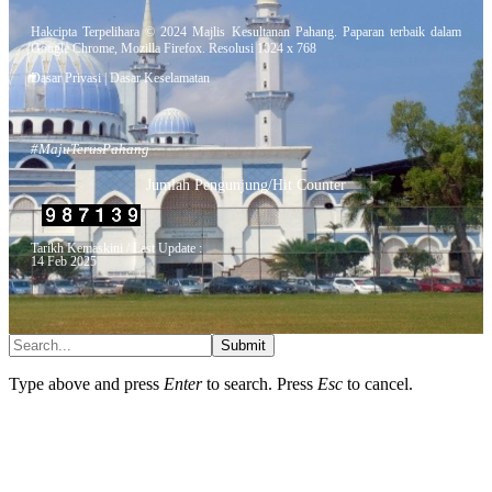
Hakcipta Terpelihara © 2024 Majlis Kesultanan Pahang. Paparan terbaik dalam
Google Chrome, Mozilla Firefox. Resolusi 1024 x 768
Dasar Privasi
|
Dasar Keselamatan
#MajuTerusPahang
Jumlah Pengunjung/Hit Counter
Tarikh Kemaskini / Last Update :
14 Feb 2025
Submit
Type above and press
Enter
to search. Press
Esc
to cancel.