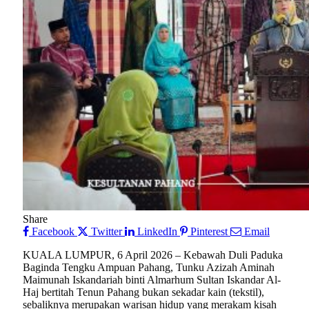
Share
Facebook
Twitter
LinkedIn
Pinterest
Email
KUALA LUMPUR, 6 April 2026 – Kebawah Duli Paduka
Baginda Tengku Ampuan Pahang, Tunku Azizah Aminah
Maimunah Iskandariah binti Almarhum Sultan Iskandar Al-
Haj bertitah Tenun Pahang bukan sekadar kain (tekstil),
sebaliknya merupakan warisan hidup yang merakam kisah