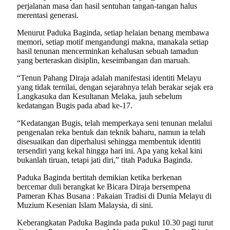
perjalanan masa dan hasil sentuhan tangan-tangan halus
merentasi generasi.
Menurut Paduka Baginda, setiap helaian benang membawa
memori, setiap motif mengandungi makna, manakala setiap
hasil tenunan mencerminkan kehalusan sebuah tamadun
yang berteraskan disiplin, keseimbangan dan maruah.
“Tenun Pahang Diraja adalah manifestasi identiti Melayu
yang tidak ternilai, dengan sejarahnya telah berakar sejak era
Langkasuka dan Kesultanan Melaka, jauh sebelum
kedatangan Bugis pada abad ke-17.
“Kedatangan Bugis, telah memperkaya seni tenunan melalui
pengenalan reka bentuk dan teknik baharu, namun ia telah
disesuaikan dan diperhalusi sehingga membentuk identiti
tersendiri yang kekal hingga hari ini. Apa yang kekal kini
bukanlah tiruan, tetapi jati diri,” titah Paduka Baginda.
Paduka Baginda bertitah demikian ketika berkenan
bercemar duli berangkat ke Bicara Diraja bersempena
Pameran Khas Busana : Pakaian Tradisi di Dunia Melayu di
Muzium Kesenian Islam Malaysia, di sini.
Keberangkatan Paduka Baginda pada pukul 10.30 pagi turut