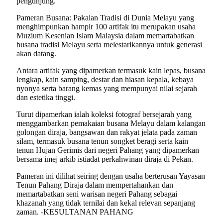
pengunjung.
Pameran Busana: Pakaian Tradisi di Dunia Melayu yang
menghimpunkan hampir 100 artifak itu merupakan usaha
Muzium Kesenian Islam Malaysia dalam memartabatkan
busana tradisi Melayu serta melestarikannya untuk generasi
akan datang.
Antara artifak yang dipamerkan termasuk kain lepas, busana
lengkap, kain samping, destar dan hiasan kepala, kebaya
nyonya serta barang kemas yang mempunyai nilai sejarah
dan estetika tinggi.
Turut dipamerkan ialah koleksi fotograf bersejarah yang
menggambarkan pemakaian busana Melayu dalam kalangan
golongan diraja, bangsawan dan rakyat jelata pada zaman
silam, termasuk busana tenun songket beragi serta kain
tenun Hujan Gerimis dari negeri Pahang yang dipamerkan
bersama imej arkib istiadat perkahwinan diraja di Pekan.
Pameran ini dilihat seiring dengan usaha berterusan Yayasan
Tenun Pahang Diraja dalam mempertahankan dan
memartabatkan seni warisan negeri Pahang sebagai
khazanah yang tidak ternilai dan kekal relevan sepanjang
zaman. -KESULTANAN PAHANG