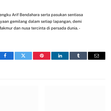
engku Arif Bendahara serta pasukan sentiasa
ayaan gemilang dalam setiap lapangan, demi
mur dan nusa tercinta di persada dunia. -
Facebook
Twitter
Pinterest
LinkedIn
Tumblr
Email