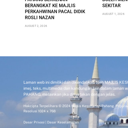
BERANGKAT KE MAJLIS
SEKITAR
PERKAHWINAN PACAL DIDIK
AUGUST 1, 2026
ROSLI NAZAN
AUGUST 2, 2026
Laman web ini dimiliki dan dikendalikan oleh MAJLIS 
imej, teks, multimedia dan kandungan lain dalam laman
PAHANG, melainkan jika dinyatakan dengan jelas.
Hakcipta Terpelihara © 2024 Majlis Kesultanan Pahang. Paparan
Resolusi 1024 x 768
Dasar Privasi
|
Dasar Keselamatan