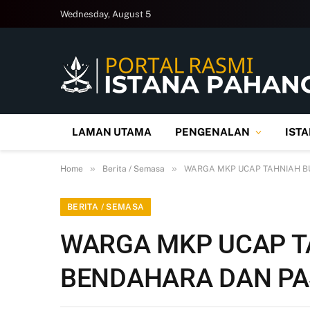
Wednesday, August 5
LAMAN UTAMA
PENGENALAN
IST
»
»
Home
Berita / Semasa
WARGA MKP UCAP TAHNIAH B
BERITA / SEMASA
WARGA MKP UCAP T
BENDAHARA DAN PA