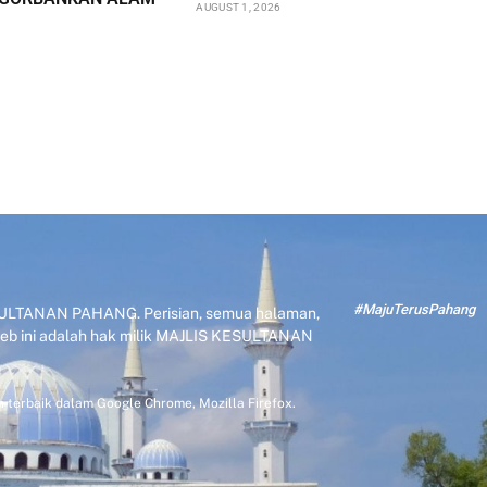
AUGUST 1, 2026
#MajuTerusPahang
KESULTANAN PAHANG. Perisian, semua halaman,
 web ini adalah hak milik MAJLIS KESULTANAN
 terbaik dalam Google Chrome, Mozilla Firefox.