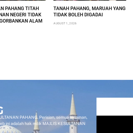
AN PAHANG TITAH
TANAH PAHANG, MARUAH YANG
AN NEGERI TIDAK
TIDAK BOLEH DIGADAI
NGORBANKAN ALAM
AUGUST 1, 2026
KESULTANAN PAHANG. Perisian, semua halaman,
 web ini adalah hak milik MAJLIS KESULTANAN