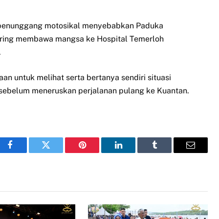
 penunggang motosikal menyebabkan Paduka
giring membawa mangsa ke Hospital Temerloh
.
n untuk melihat serta bertanya sendiri situasi
 sebelum meneruskan perjalanan pulang ke Kuantan.
Facebook
Twitter
Pinterest
LinkedIn
Tumblr
Email