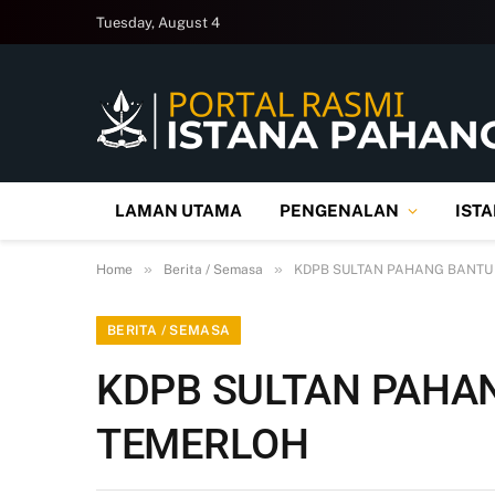
Tuesday, August 4
LAMAN UTAMA
PENGENALAN
IST
»
»
Home
Berita / Semasa
KDPB SULTAN PAHANG BANT
BERITA / SEMASA
KDPB SULTAN PAHA
TEMERLOH