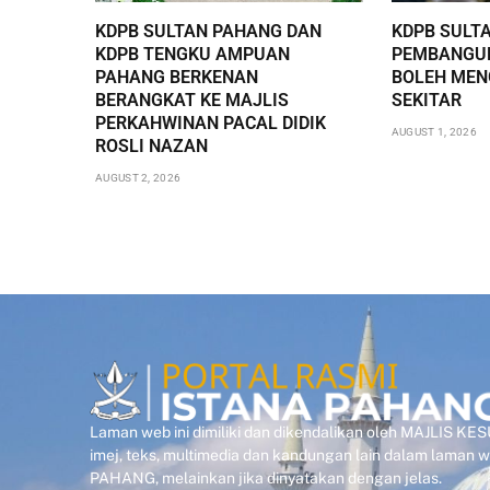
KDPB SULTAN PAHANG DAN
KDPB SULT
KDPB TENGKU AMPUAN
PEMBANGUN
PAHANG BERKENAN
BOLEH ME
BERANGKAT KE MAJLIS
SEKITAR
PERKAHWINAN PACAL DIDIK
AUGUST 1, 2026
ROSLI NAZAN
AUGUST 2, 2026
Laman web ini dimiliki dan dikendalikan oleh MAJLIS 
imej, teks, multimedia dan kandungan lain dalam laman
PAHANG, melainkan jika dinyatakan dengan jelas.