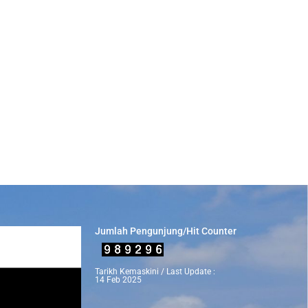
Jumlah Pengunjung/Hit Counter
Tarikh Kemaskini / Last Update :
14 Feb 2025