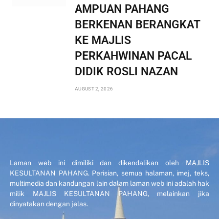
AMPUAN PAHANG
BERKENAN BERANGKAT
KE MAJLIS
PERKAHWINAN PACAL
DIDIK ROSLI NAZAN
AUGUST 2, 2026
Laman web ini dimiliki dan dikendalikan oleh MAJLIS
KESULTANAN PAHANG. Perisian, semua halaman, imej, teks,
multimedia dan kandungan lain dalam laman web ini adalah hak
milik MAJLIS KESULTANAN PAHANG, melainkan jika
dinyatakan dengan jelas.