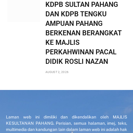
KDPB SULTAN PAHANG
DAN KDPB TENGKU
AMPUAN PAHANG
BERKENAN BERANGKAT
KE MAJLIS
PERKAHWINAN PACAL
DIDIK ROSLI NAZAN
AUGUST 2, 2026
Laman web ini dimiliki dan dikendalikan oleh MAJLIS
KESULTANAN PAHANG. Perisian, semua halaman, imej, teks,
multimedia dan kandungan lain dalam laman web ini adalah hak