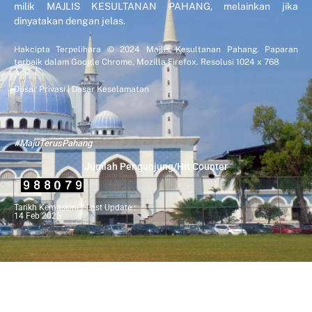
milik MAJLIS KESULTANAN PAHANG, melainkan jika
dinyatakan dengan jelas.
Hakcipta Terpelihara © 2024 Majlis Kesultanan Pahang. Paparan
terbaik dalam Google Chrome, Mozilla Firefox. Resolusi 1024 x 768
Dasar Privasi
|
Dasar Keselamatan
#MajuTerusPahang
Jumlah Pengunjung/Hit Counter
Tarikh Kemaskini / Last Update :
14 Feb 2025