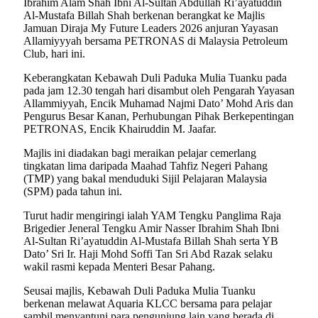
Ibrahim Alam Shah Ibni Al-Sultan Abdullah Ri’ayatuddin
Al-Mustafa Billah Shah berkenan berangkat ke Majlis
Jamuan Diraja My Future Leaders 2026 anjuran Yayasan
Allamiyyyah bersama PETRONAS di Malaysia Petroleum
Club, hari ini.
Keberangkatan Kebawah Duli Paduka Mulia Tuanku pada
pada jam 12.30 tengah hari disambut oleh Pengarah Yayasan
Allammiyyah, Encik Muhamad Najmi Dato’ Mohd Aris dan
Pengurus Besar Kanan, Perhubungan Pihak Berkepentingan
PETRONAS, Encik Khairuddin M. Jaafar.
Majlis ini diadakan bagi meraikan pelajar cemerlang
tingkatan lima daripada Maahad Tahfiz Negeri Pahang
(TMP) yang bakal menduduki Sijil Pelajaran Malaysia
(SPM) pada tahun ini.
Turut hadir mengiringi ialah YAM Tengku Panglima Raja
Brigedier Jeneral Tengku Amir Nasser Ibrahim Shah Ibni
Al-Sultan Ri’ayatuddin Al-Mustafa Billah Shah serta YB
Dato’ Sri Ir. Haji Mohd Soffi Tan Sri Abd Razak selaku
wakil rasmi kepada Menteri Besar Pahang.
Seusai majlis, Kebawah Duli Paduka Mulia Tuanku
berkenan melawat Aquaria KLCC bersama para pelajar
sambil menyantuni para pengunjung lain yang berada di