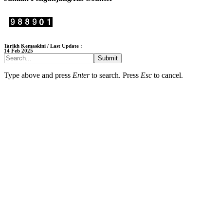
Tarikh Kemaskini / Last Update :
14 Feb 2025
Submit
Type above and press
Enter
to search. Press
Esc
to cancel.