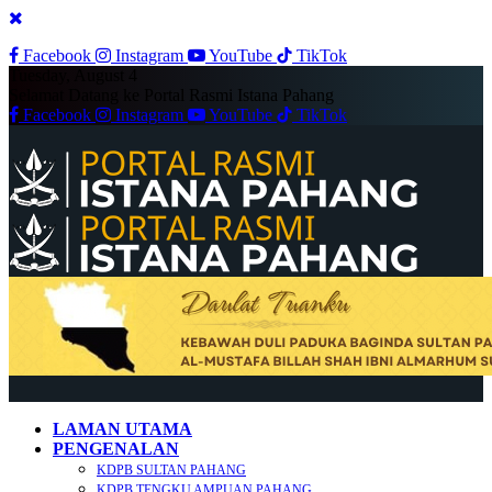
Facebook
Instagram
YouTube
TikTok
Tuesday, August 4
Selamat Datang ke Portal Rasmi Istana Pahang
Facebook
Instagram
YouTube
TikTok
LAMAN UTAMA
PENGENALAN
KDPB SULTAN PAHANG
KDPB TENGKU AMPUAN PAHANG