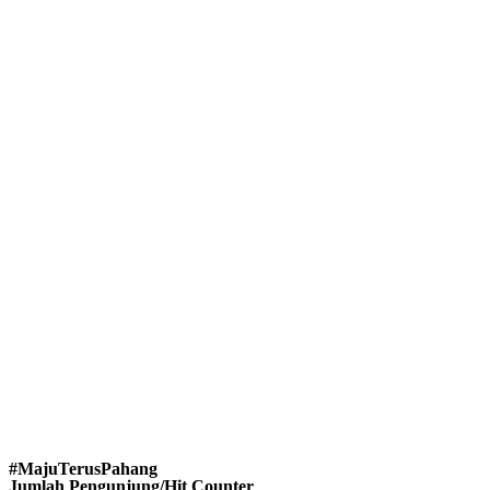
#MajuTerusPahang
Jumlah Pengunjung/Hit Counter