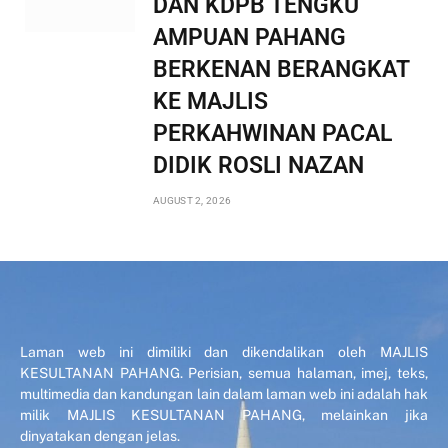
DAN KDPB TENGKU
AMPUAN PAHANG
BERKENAN BERANGKAT
KE MAJLIS
PERKAHWINAN PACAL
DIDIK ROSLI NAZAN
AUGUST 2, 2026
Laman web ini dimiliki dan dikendalikan oleh MAJLIS
KESULTANAN PAHANG. Perisian, semua halaman, imej, teks,
multimedia dan kandungan lain dalam laman web ini adalah hak
milik MAJLIS KESULTANAN PAHANG, melainkan jika
dinyatakan dengan jelas.