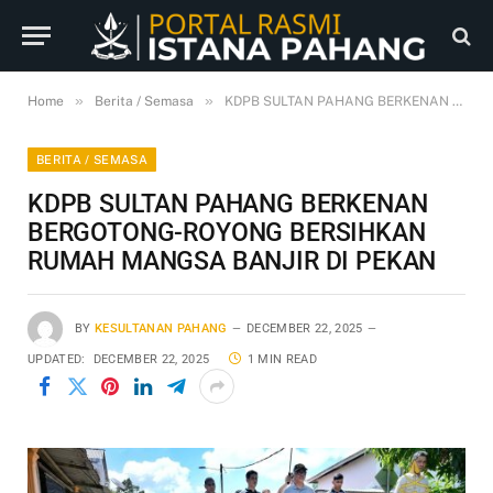
»
»
Home
Berita / Semasa
KDPB SULTAN PAHANG BERKENAN BERGOTONG-ROYONG BERSIHKAN RUMAH MANGSA BANJIR DI PEKAN
BERITA / SEMASA
KDPB SULTAN PAHANG BERKENAN
BERGOTONG-ROYONG BERSIHKAN
RUMAH MANGSA BANJIR DI PEKAN
BY
KESULTANAN PAHANG
DECEMBER 22, 2025
UPDATED:
DECEMBER 22, 2025
1 MIN READ