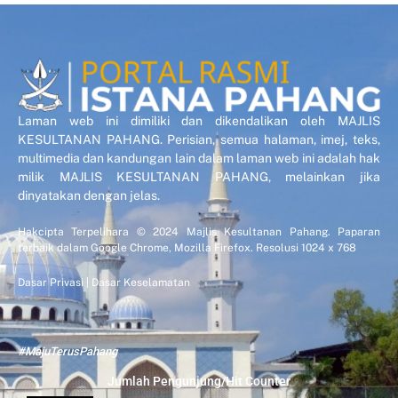
Laman web ini dimiliki dan dikendalikan oleh MAJLIS
KESULTANAN PAHANG. Perisian, semua halaman, imej, teks,
multimedia dan kandungan lain dalam laman web ini adalah hak
milik MAJLIS KESULTANAN PAHANG, melainkan jika
dinyatakan dengan jelas.
Hakcipta Terpelihara © 2024 Majlis Kesultanan Pahang. Paparan
terbaik dalam Google Chrome, Mozilla Firefox. Resolusi 1024 x 768
Dasar Privasi
|
Dasar Keselamatan
#MajuTerusPahang
Jumlah Pengunjung/Hit Counter