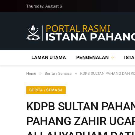
Thursday, August 6
LAMAN UTAMA
PENGENALAN
IST
»
»
Home
Berita / Semasa
KDPB SULTAN PAHANG DAN K
BERITA / SEMASA
KDPB SULTAN PAHA
PAHANG ZAHIR UCA