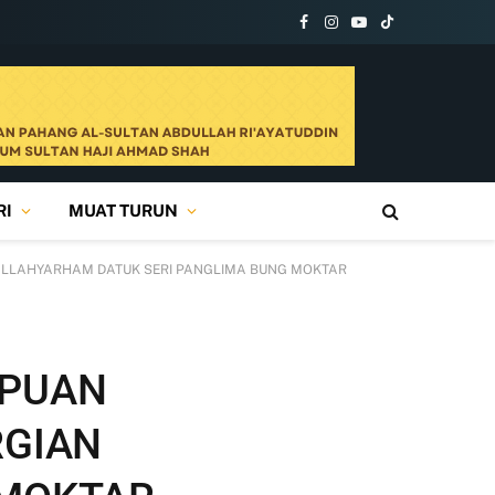
Facebook
Instagram
YouTube
TikTok
RI
MUAT TURUN
ALLAHYARHAM DATUK SERI PANGLIMA BUNG MOKTAR
MPUAN
RGIAN