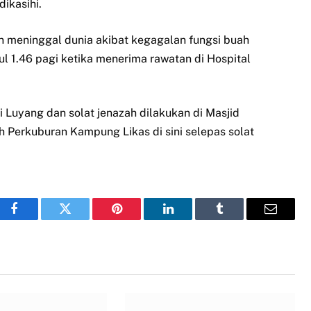
ikasihi.
n meninggal dunia akibat kegagalan fungsi buah
l 1.46 pagi ketika menerima rawatan di Hospital
Luyang dan solat jenazah dilakukan di Masjid
 Perkuburan Kampung Likas di sini selepas solat
Facebook
Twitter
Pinterest
LinkedIn
Tumblr
Email