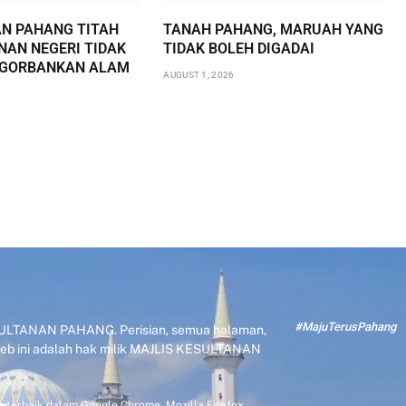
AN PAHANG TITAH
TANAH PAHANG, MARUAH YANG
AN NEGERI TIDAK
TIDAK BOLEH DIGADAI
NGORBANKAN ALAM
AUGUST 1, 2026
#MajuTerusPahang
KESULTANAN PAHANG. Perisian, semua halaman,
 web ini adalah hak milik MAJLIS KESULTANAN
 terbaik dalam Google Chrome, Mozilla Firefox.