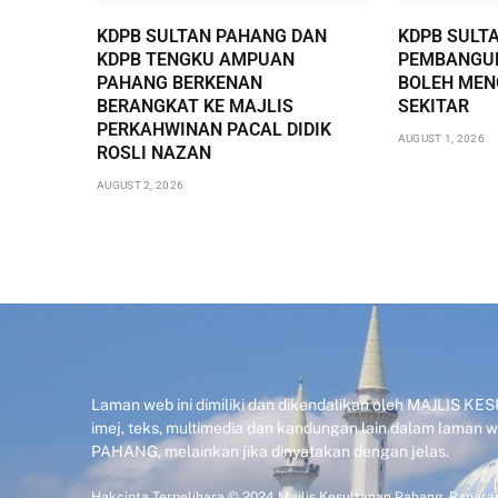
KDPB SULTAN PAHANG DAN
KDPB SULT
KDPB TENGKU AMPUAN
PEMBANGUN
PAHANG BERKENAN
BOLEH ME
BERANGKAT KE MAJLIS
SEKITAR
PERKAHWINAN PACAL DIDIK
AUGUST 1, 2026
ROSLI NAZAN
AUGUST 2, 2026
Laman web ini dimiliki dan dikendalikan oleh MAJLIS 
imej, teks, multimedia dan kandungan lain dalam laman
PAHANG, melainkan jika dinyatakan dengan jelas.
Hakcipta Terpelihara © 2024 Majlis Kesultanan Pahang. Paparan