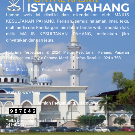
Laman web ini dimiliki dan dikendalikan oleh MAJLIS
KESULTANAN PAHANG. Perisian, semua halaman, imej, teks,
multimedia dan kandungan lain dalam laman web ini adalah hak
milik MAJLIS KESULTANAN PAHANG, melainkan jika
dinyatakan dengan jelas.
Hakcipta Terpelihara © 2024 Majlis Kesultanan Pahang. Paparan
terbaik dalam Google Chrome, Mozilla Firefox. Resolusi 1024 x 768
Dasar Privasi
|
Dasar Keselamatan
#MajuTerusPahang
Jumlah Pengunjung/Hit Counter
Tarikh Kemaskini / Last Update :
14 Feb 2025