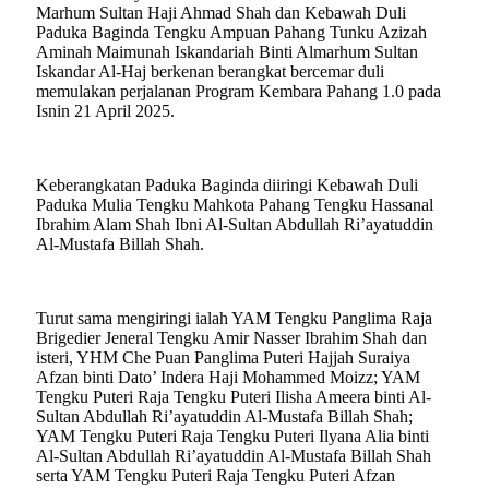
Marhum Sultan Haji Ahmad Shah dan Kebawah Duli
Paduka Baginda Tengku Ampuan Pahang Tunku Azizah
Aminah Maimunah Iskandariah Binti Almarhum Sultan
Iskandar Al-Haj berkenan berangkat bercemar duli
memulakan perjalanan Program Kembara Pahang 1.0 pada
Isnin 21 April 2025.
Keberangkatan Paduka Baginda diiringi Kebawah Duli
Paduka Mulia Tengku Mahkota Pahang Tengku Hassanal
Ibrahim Alam Shah Ibni Al-Sultan Abdullah Ri’ayatuddin
Al-Mustafa Billah Shah.
Turut sama mengiringi ialah YAM Tengku Panglima Raja
Brigedier Jeneral Tengku Amir Nasser Ibrahim Shah dan
isteri, YHM Che Puan Panglima Puteri Hajjah Suraiya
Afzan binti Dato’ Indera Haji Mohammed Moizz; YAM
Tengku Puteri Raja Tengku Puteri Ilisha Ameera binti Al-
Sultan Abdullah Ri’ayatuddin Al-Mustafa Billah Shah;
YAM Tengku Puteri Raja Tengku Puteri Ilyana Alia binti
Al-Sultan Abdullah Ri’ayatuddin Al-Mustafa Billah Shah
serta YAM Tengku Puteri Raja Tengku Puteri Afzan