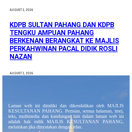
AUGUST 2, 2026
KDPB SULTAN PAHANG DAN KDPB
TENGKU AMPUAN PAHANG
BERKENAN BERANGKAT KE MAJLIS
PERKAHWINAN PACAL DIDIK ROSLI
NAZAN
AUGUST 2, 2026
Laman web ini dimiliki dan dikendalikan oleh MAJLIS
KESULTANAN PAHANG. Perisian, semua halaman, imej,
teks, multimedia dan kandungan lain dalam laman web ini
adalah hak milik MAJLIS KESULTANAN PAHANG,
melainkan jika dinyatakan dengan jelas.