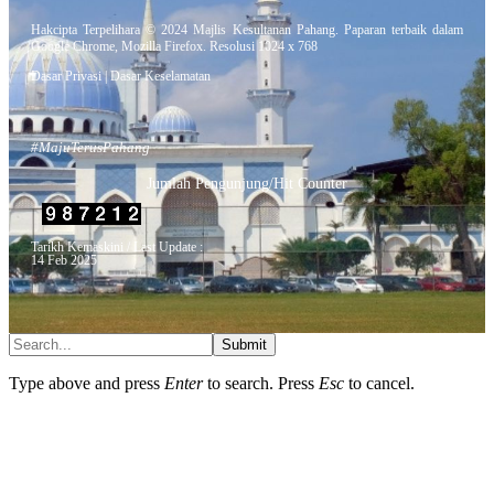
Hakcipta Terpelihara © 2024 Majlis Kesultanan Pahang. Paparan terbaik dalam
Google Chrome, Mozilla Firefox. Resolusi 1024 x 768
Dasar Privasi
|
Dasar Keselamatan
#MajuTerusPahang
Jumlah Pengunjung/Hit Counter
Tarikh Kemaskini / Last Update :
14 Feb 2025
Submit
Type above and press
Enter
to search. Press
Esc
to cancel.