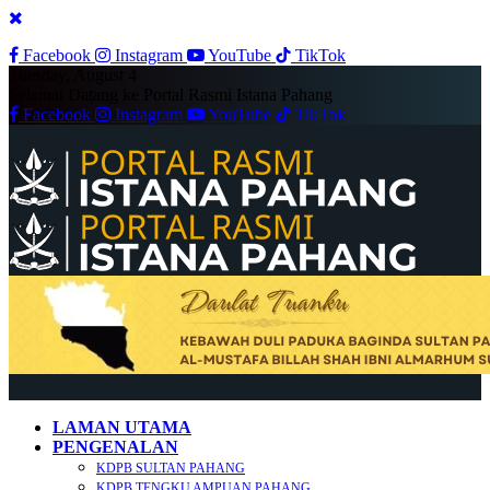
Facebook
Instagram
YouTube
TikTok
Tuesday, August 4
Selamat Datang ke Portal Rasmi Istana Pahang
Facebook
Instagram
YouTube
TikTok
LAMAN UTAMA
PENGENALAN
KDPB SULTAN PAHANG
KDPB TENGKU AMPUAN PAHANG