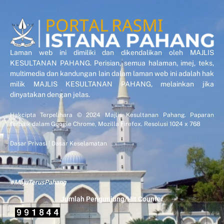
Laman web ini dimiliki dan dikendalikan oleh MAJLIS
KESULTANAN PAHANG. Perisian, semua halaman, imej, teks,
multimedia dan kandungan lain dalam laman web ini adalah hak
milik MAJLIS KESULTANAN PAHANG, melainkan jika
dinyatakan dengan jelas.
Hakcipta Terpelihara © 2024 Majlis Kesultanan Pahang. Paparan
terbaik dalam Google Chrome, Mozilla Firefox. Resolusi 1024 x 768
Dasar Privasi
|
Dasar Keselamatan
#MajuTerusPahang
Jumlah Pengunjung/Hit Counter