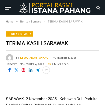
»
»
Home
Berita / Semasa
TERIMA KASIH SARAWAK
BERITA / SEMASA
TERIMA KASIH SARAWAK
BY
KESULTANAN PAHANG
NOVEMBER 3, 2025
UPDATED:
NOVEMBER 4, 2025
2 MINS READ
SARAWAK, 2 November 2025 – Kebawah Duli Paduka