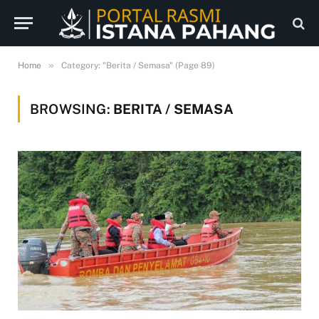
»
Home
Category: "Berita / Semasa" (Page 89)
BROWSING:
BERITA / SEMASA