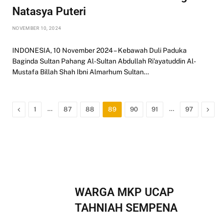
Natasya Puteri
NOVEMBER 10, 2024
INDONESIA, 10 November 2024 – Kebawah Duli Paduka
Baginda Sultan Pahang Al-Sultan Abdullah Ri’ayatuddin Al-
Mustafa Billah Shah Ibni Almarhum Sultan…
Previous
…
…
Nex
1
87
88
89
90
91
97
WARGA MKP UCAP
TAHNIAH SEMPENA